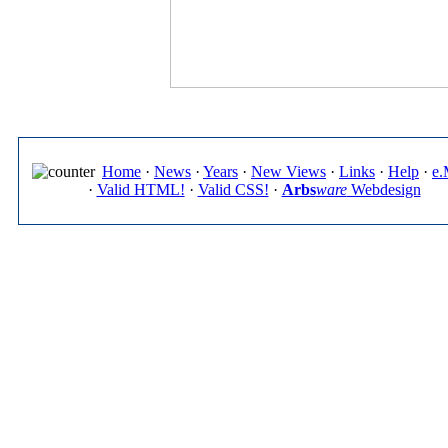
Home
·
News
·
Years
·
New Views
·
Links
·
Help
·
e.
·
Valid HTML!
·
Valid CSS!
·
Arbs
ware
Webdesign